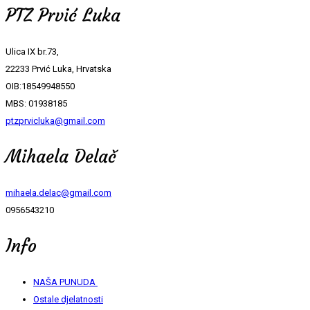
PTZ Prvić Luka
Ulica IX br.73,
22233 Prvić Luka, Hrvatska
OIB:18549948550
MBS: 01938185
ptzprvicluka@gmail.com
Mihaela Delač
mihaela.delac@gmail.com
0956543210
Info
NAŠA PUNUDA
Ostale djelatnosti