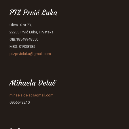
PTZ Prvić Luka
Ulica IX br.73,
22233 Prvić Luka, Hrvatska
OIB:18549948550
MBS: 01938185
ptzprvicluka@gmail.com
Mihaela Delač
mihaela.delac@gmail.com
0956543210