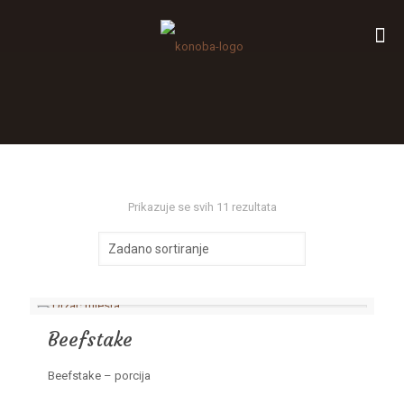
Prikazuje se svih 11 rezultata
Beefstake
Beefstake – porcija