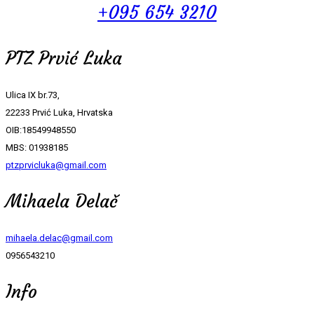
+095 654 3210
PTZ Prvić Luka
Ulica IX br.73,
22233 Prvić Luka, Hrvatska
OIB:18549948550
MBS: 01938185
ptzprvicluka@gmail.com
Mihaela Delač
mihaela.delac@gmail.com
0956543210
Info