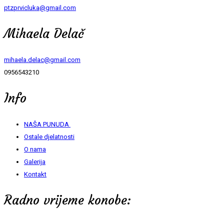
ptzprvicluka@gmail.com
Mihaela Delač
mihaela.delac@gmail.com
0956543210
Info
NAŠA PUNUDA
Ostale djelatnosti
O nama
Galerija
Kontakt
Radno vrijeme konobe: