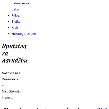
dalmatinska
peka
Prilozi
Slatko
Kruh
Nekategorizirane
Uputstva
za
narudžbu
Nazovite nas .......
Rezervirajte
stol.....
Naručite našu
hranu ....