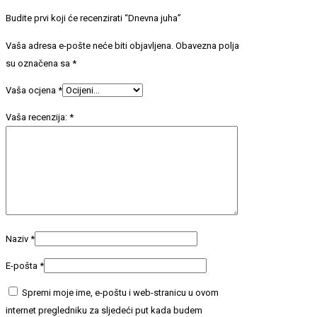
Budite prvi koji će recenzirati “Dnevna juha”
Vaša adresa e-pošte neće biti objavljena.
Obavezna polja
su označena sa
*
Vaša ocjena
*
Vaša recenzija:
*
Naziv
*
E-pošta
*
Spremi moje ime, e-poštu i web-stranicu u ovom
internet pregledniku za sljedeći put kada budem