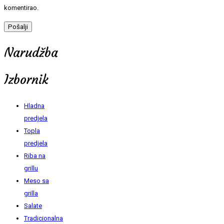
komentirao.
Narudžba
Izbornik
Hladna
predjela
Topla
predjela
Riba na
grillu
Meso sa
grilla
Salate
Tradicionalna