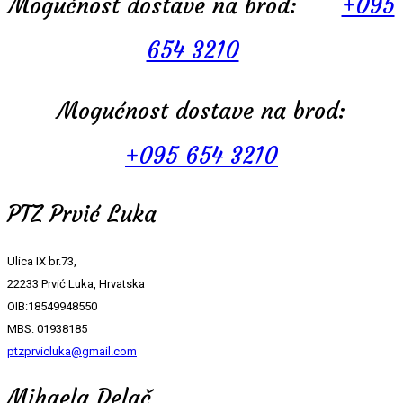
Mogućnost dostave na brod:
+095
654 3210
Mogućnost dostave na brod:
+095 654 3210
PTZ Prvić Luka
Ulica IX br.73,
22233 Prvić Luka, Hrvatska
OIB:18549948550
MBS: 01938185
ptzprvicluka@gmail.com
Mihaela Delač