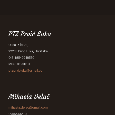
PTZ Prvić Luka
Ulica IX br.73,
22233 Prvić Luka, Hrvatska
OIB:18549948550
MBS: 01938185
ptzprvicluka@gmail.com
Mihaela Delač
mihaela.delac@gmail.com
0956543210