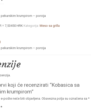
 pekarskim krumpirom – porcija
R = 7,53450 HRK
Kategorija:
Meso sa grilla
)
 pekarskim krumpirom – porcija
nzije
cenzija.
rvi koji će recenzirati “Kobasica sa
kim krumpirom”
e-pošte neće biti objavljena.
Obavezna polja su označena sa
*
a
*