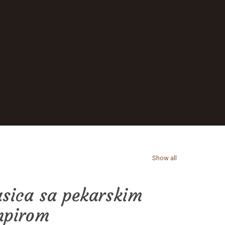
Show all
sica sa pekarskim
mpirom