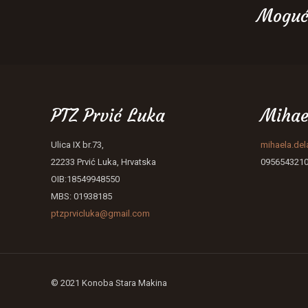
Moguć
PTZ Prvić Luka
Mihae
Ulica IX br.73,
mihaela.de
22233 Prvić Luka, Hrvatska
095654321
OIB:18549948550
MBS: 01938185
ptzprvicluka@gmail.com
© 2021 Konoba Stara Makina