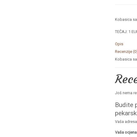
Kobasica sa
TEČAJ: 1 EU
Opis
Recenzije (0
Kobasica sa
Rece
Još nema re
Budite p
pekars
Vaša adresa 
Vaša ocjen