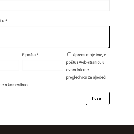
ja:
*
E-pošta
*
Spremi moje ime, e-
poštu i web-stranicu u
ovom internet
pregledniku za sljedeći
dem komentirao.