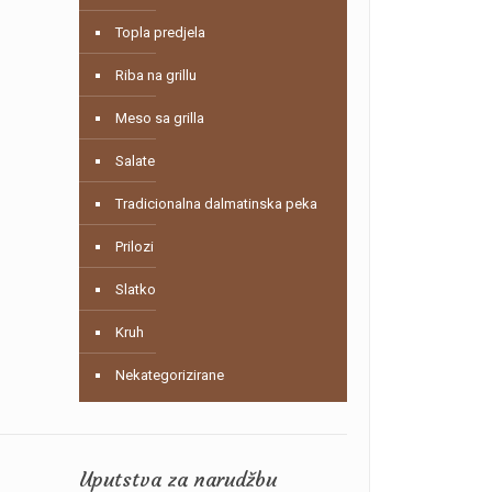
Topla predjela
Riba na grillu
Meso sa grilla
Salate
Tradicionalna dalmatinska peka
Prilozi
Slatko
Kruh
Nekategorizirane
Uputstva za narudžbu