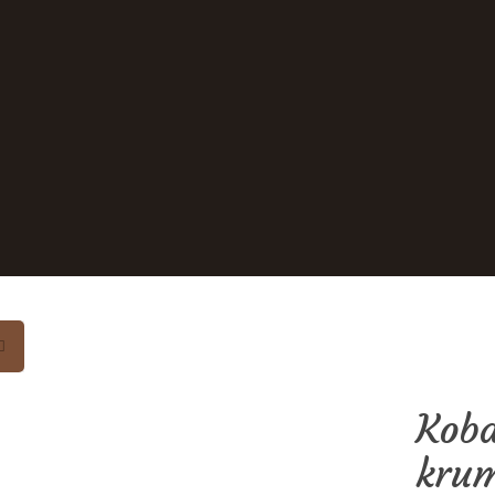
Koba
kru