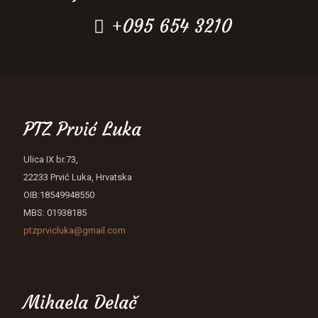
+095 654 3210
PTZ Prvić Luka
Ulica IX br.73,
22233 Prvić Luka, Hrvatska
OIB:18549948550
MBS: 01938185
ptzprvicluka@gmail.com
Mihaela Delač