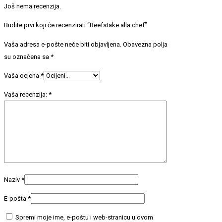
Još nema recenzija.
Budite prvi koji će recenzirati “Beefstake alla chef”
Vaša adresa e-pošte neće biti objavljena.
Obavezna polja
su označena sa
*
Vaša ocjena
*
Vaša recenzija:
*
Naziv
*
E-pošta
*
Spremi moje ime, e-poštu i web-stranicu u ovom