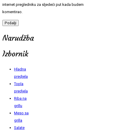
internet pregledniku za sljedeći put kada budem
komentirao.
Narudžba
Izbornik
Hladna
predjela
Topla
predjela
Riba na
grillu
Meso sa
grilla
Salate