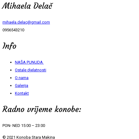
Mihaela Delač
mihaela.delac@gmail.com
0956543210
Info
NAŠA PUNUDA
Ostale djelatnosti
O nama
Galerija
Kontakt
Radno vrijeme konobe:
PON- NED 15:00 – 23:00
© 2021 Konoba Stara Makina