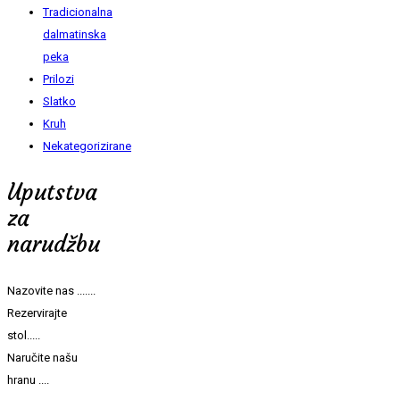
Tradicionalna
dalmatinska
peka
Prilozi
Slatko
Kruh
Nekategorizirane
Uputstva
za
narudžbu
Nazovite nas .......
Rezervirajte
stol.....
Naručite našu
hranu ....