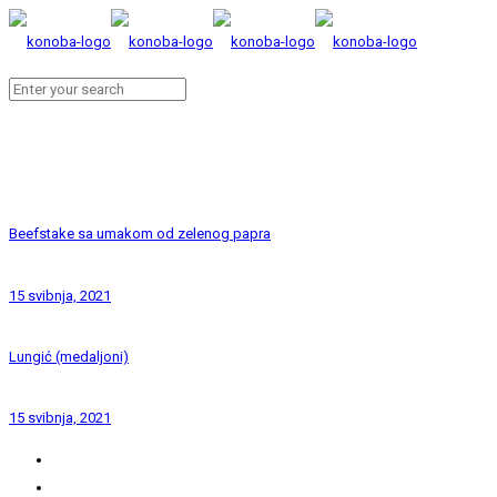
Beefstake sa umakom od zelenog papra
15 svibnja, 2021
Lungić (medaljoni)
15 svibnja, 2021