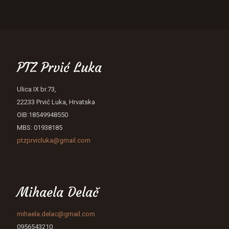
PTZ Prvić Luka
Ulica IX br.73,
22233 Prvić Luka, Hrvatska
OIB:18549948550
MBS: 01938185
ptzprvicluka@gmail.com
Mihaela Delač
mihaela.delac@gmail.com
0956543210